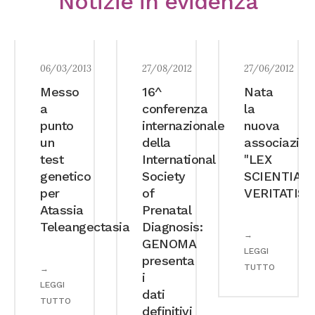
Notizie in evidenza
06/03/2013
27/08/2012
27/06/2012
Messo
16^
Nata
a
conferenza
la
punto
internazionale
nuova
un
della
associazion
test
International
"LEX
genetico
Society
SCIENTIA
per
of
VERITATIS"
Atassia
Prenatal
Teleangectasia
Diagnosis:
→
GENOMA
LEGGI
presenta
TUTTO
→
i
LEGGI
dati
TUTTO
definitivi