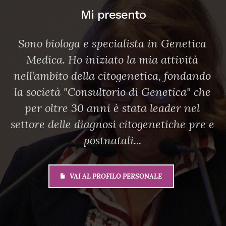
Mi presento
ica
Da gennaio 2010 al maggio 2021 sono
à
stata responsabile della Sezione di
ando
Citogenetica e della Sezione di Genetica
 che
Forense del Laboratorio Eurofins
l
Genoma di Roma.
re e
VAI A ESPERIENZA PROFESSIONALE